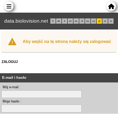
data.biolovision.net
fr
de
it
en
es
nl
eu
ca
pl
rs
lv
Aby wejść na tę stronę należy się zalogować
ZALOGUJ
E-mail i hasło
Mój e-mail :
Moje hasło :