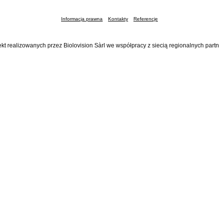
Informacja prawna
Kontakty
Referencje
ekt realizowanych przez Biolovision Sàrl we współpracy z siecią regionalnych part