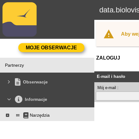
data.biolovi
Aby wej
ZALOGUJ
Partnerzy
E-mail i hasło
Obserwacje
Mój e-mail :
Informacje
Narzędzia