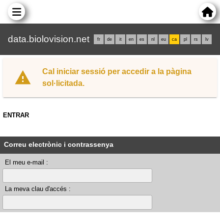
data.biolovision.net
fr
de
it
en
es
nl
eu
ca
pl
rs
lv
Cal iniciar sessió per accedir a la pàgina
sol·licitada.
ENTRAR
Correu electrònic i contrassenya
El meu e-mail :
La meva clau d'accés :