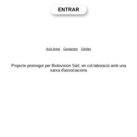
Avís legal
Contactes
Crèdits
Projecte promogut per Biolovision Sàrl, en col·laboració amb una
xarxa d'associacions