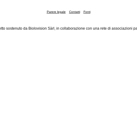
Parere legale
Contatti
Fonti
tto sostenuto da Biolovision Sàrl, in collaborazione con una rete di associazioni pa