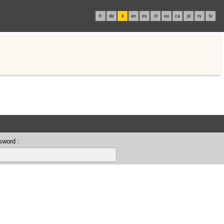
fr
de
it
en
es
nl
eu
ca
pl
rs
lv
sword :