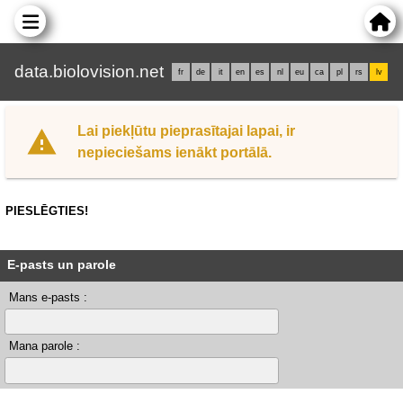
data.biolovision.net
fr
de
it
en
es
nl
eu
ca
pl
rs
lv
Lai piekļūtu pieprasītajai lapai, ir
nepieciešams ienākt portālā.
PIESLĒGTIES!
E-pasts un parole
Mans e-pasts :
Mana parole :