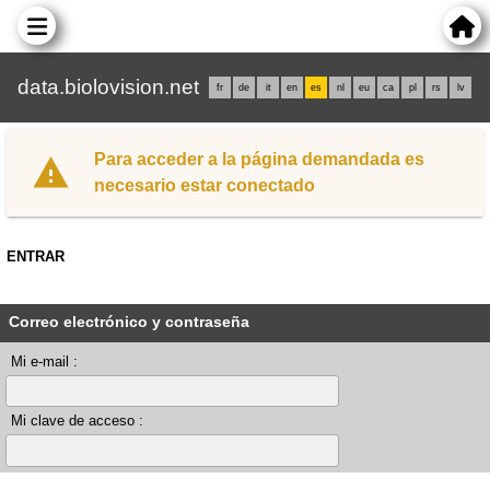
data.biolovision.net
fr
de
it
en
es
nl
eu
ca
pl
rs
lv
Para acceder a la página demandada es
necesario estar conectado
ENTRAR
Correo electrónico y contraseña
Mi e-mail :
Mi clave de acceso :