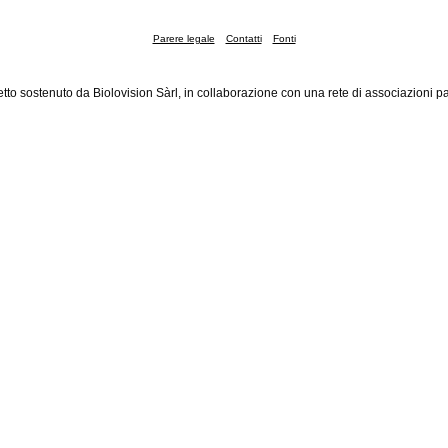
Parere legale
Contatti
Fonti
tto sostenuto da Biolovision Sàrl, in collaborazione con una rete di associazioni pa