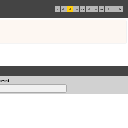
fr
de
it
en
es
nl
eu
ca
pl
rs
lv
sword :