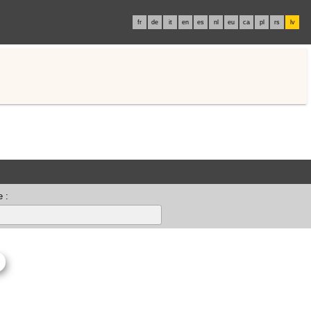
fr
de
it
en
es
nl
eu
ca
pl
rs
lv
 :