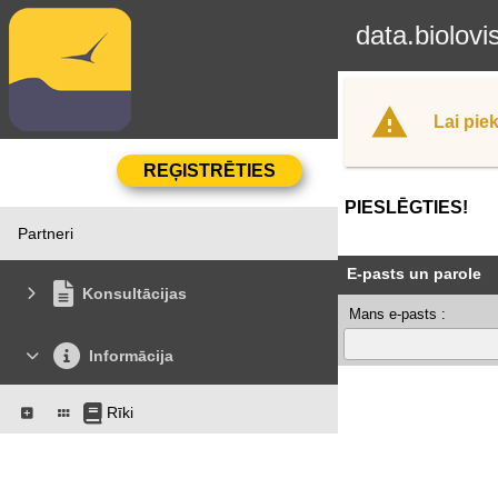
data.biolovi
Lai piek
PIESLĒGTIES!
Partneri
E-pasts un parole
Konsultācijas
Mans e-pasts :
Informācija
Rīki