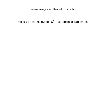
Juridiskie paziņojumi
Kontakti
Pateicības
Projektu īsteno Biolovision Sàrl sadarbībā ar partneriem.