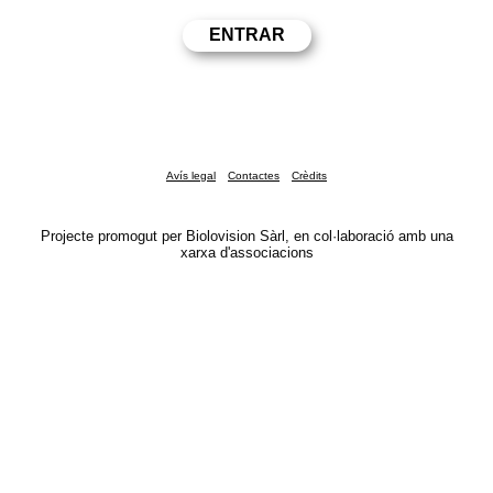
Avís legal
Contactes
Crèdits
Projecte promogut per Biolovision Sàrl, en col·laboració amb una
xarxa d'associacions