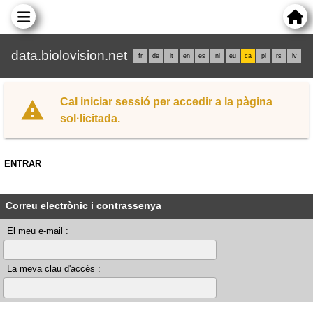
data.biolovision.net
fr
de
it
en
es
nl
eu
ca
pl
rs
lv
Cal iniciar sessió per accedir a la pàgina
sol·licitada.
ENTRAR
Correu electrònic i contrassenya
El meu e-mail :
La meva clau d'accés :