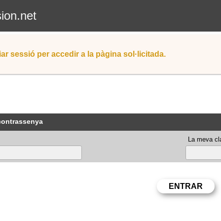
sion.net
iar sessió per accedir a la pàgina sol·licitada.
 contrassenya
La meva cla