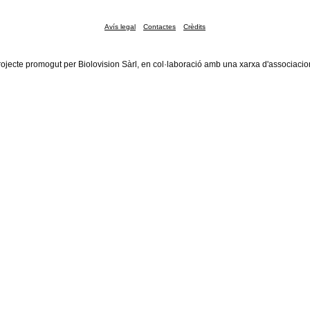
Avís legal
Contactes
Crèdits
rojecte promogut per Biolovision Sàrl, en col·laboració amb una xarxa d'associacio