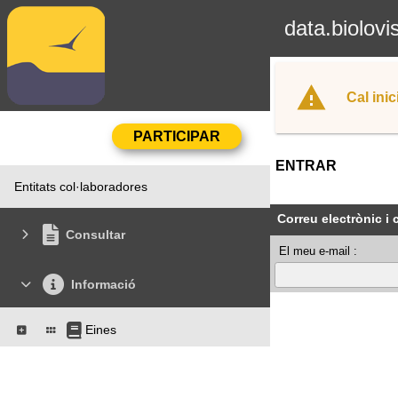
data.biolovi
Cal inic
ENTRAR
Entitats col·laboradores
Correu electrònic i
Consultar
El meu e-mail :
Informació
Eines