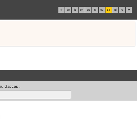
fr
de
it
en
es
nl
eu
ca
pl
rs
lv
u d'accés :