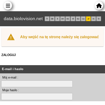
data.biolovision.net
fr
de
it
en
es
nl
eu
ca
pl
rs
lv
Aby wejść na tę stronę należy się zalogować
ZALOGUJ
E-mail i hasło
Mój e-mail :
Moje hasło :