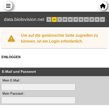
data.biolovision.net
fr
de
it
en
es
nl
eu
ca
pl
rs
lv
Um auf die gewünschte Seite zugreifen zu
können, ist ein Login erforderlich.
EINLOGGEN
E-Mail und Passwort
Mein E-Mail :
Mein Passwort :