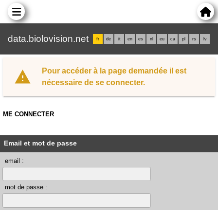
data.biolovision.net
fr
de
it
en
es
nl
eu
ca
pl
rs
lv
Pour accéder à la page demandée il est
nécessaire de se connecter.
ME CONNECTER
Email et mot de passe
email :
mot de passe :