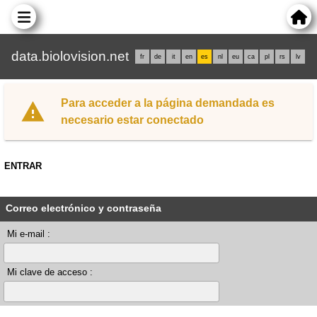
data.biolovision.net
fr
de
it
en
es
nl
eu
ca
pl
rs
lv
Para acceder a la página demandada es
necesario estar conectado
ENTRAR
Correo electrónico y contraseña
Mi e-mail :
Mi clave de acceso :