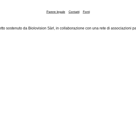
Parere legale
Contatti
Fonti
tto sostenuto da Biolovision Sàrl, in collaborazione con una rete di associazioni pa