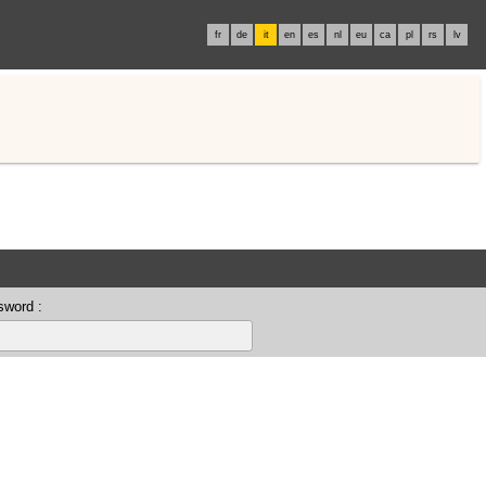
fr
de
it
en
es
nl
eu
ca
pl
rs
lv
sword :