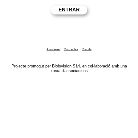
Avís legal
Contactes
Crèdits
Projecte promogut per Biolovision Sàrl, en col·laboració amb una
xarxa d'associacions