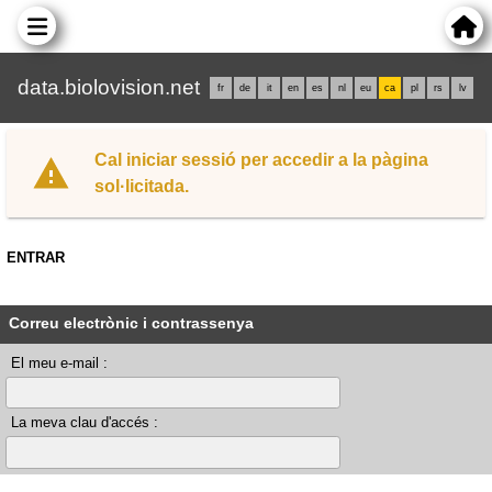
data.biolovision.net
fr
de
it
en
es
nl
eu
ca
pl
rs
lv
Cal iniciar sessió per accedir a la pàgina
sol·licitada.
ENTRAR
Correu electrònic i contrassenya
El meu e-mail :
La meva clau d'accés :