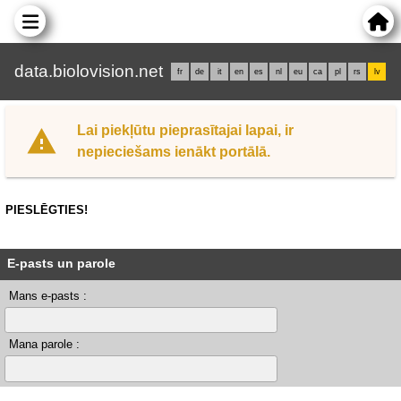
data.biolovision.net
fr
de
it
en
es
nl
eu
ca
pl
rs
lv
Lai piekļūtu pieprasītajai lapai, ir
nepieciešams ienākt portālā.
PIESLĒGTIES!
E-pasts un parole
Mans e-pasts :
Mana parole :