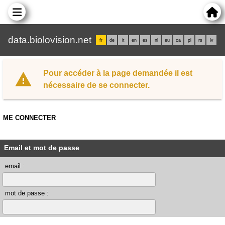
data.biolovision.net
fr
de
it
en
es
nl
eu
ca
pl
rs
lv
Pour accéder à la page demandée il est
nécessaire de se connecter.
ME CONNECTER
Email et mot de passe
email :
mot de passe :