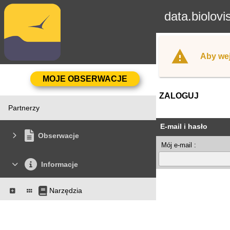
data.biolovi
Aby wej
ZALOGUJ
Partnerzy
E-mail i hasło
Obserwacje
Mój e-mail :
Informacje
Narzędzia