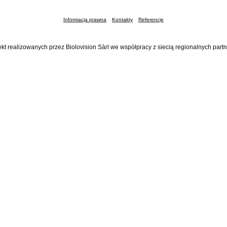
Informacja prawna
Kontakty
Referencje
ekt realizowanych przez Biolovision Sàrl we współpracy z siecią regionalnych part