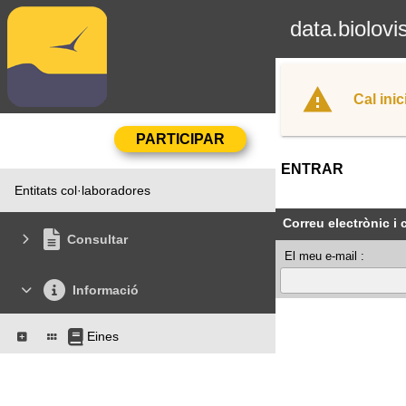
data.biolovi
Cal inic
ENTRAR
Entitats col·laboradores
Correu electrònic i
Consultar
El meu e-mail :
Informació
Eines