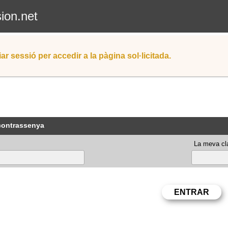
sion.net
iar sessió per accedir a la pàgina sol·licitada.
 contrassenya
La meva cla