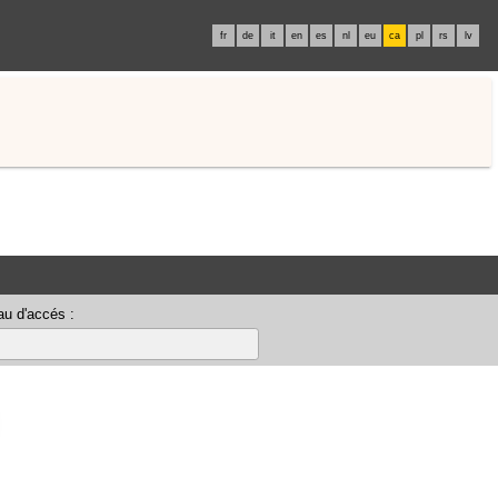
fr
de
it
en
es
nl
eu
ca
pl
rs
lv
u d'accés :