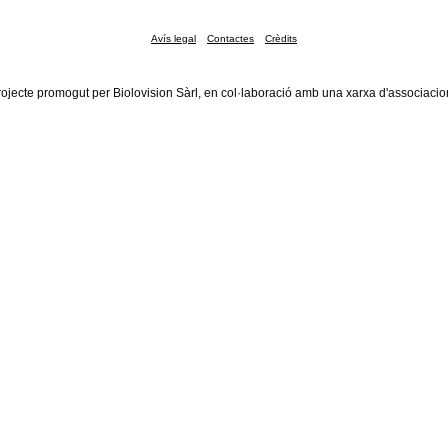
Avís legal
Contactes
Crèdits
rojecte promogut per Biolovision Sàrl, en col·laboració amb una xarxa d'associacio