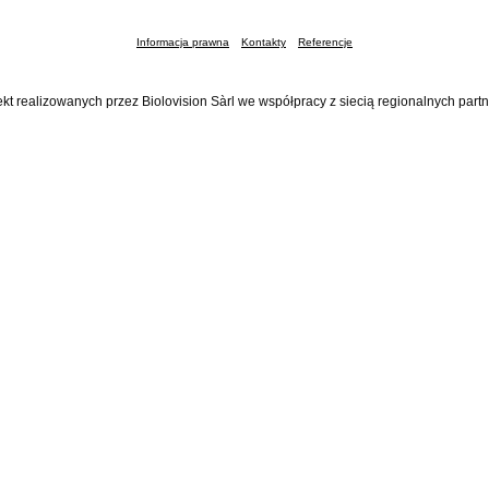
Informacja prawna
Kontakty
Referencje
ekt realizowanych przez Biolovision Sàrl we współpracy z siecią regionalnych part