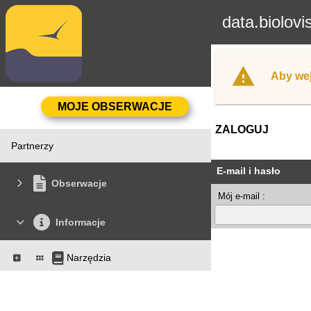
data.biolovi
Aby wej
ZALOGUJ
Partnerzy
E-mail i hasło
Obserwacje
Mój e-mail :
Informacje
Narzędzia