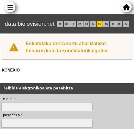
data.biolovision.net
fr
de
it
en
es
nl
eu
ca
pl
rs
lv
Eskatutako orrira sartu ahal izateko
beharrezkoa da konektaturik egotea
KONEXIO
Helbide elektronikoa eta pasahitza
e-mail :
pasahitza :