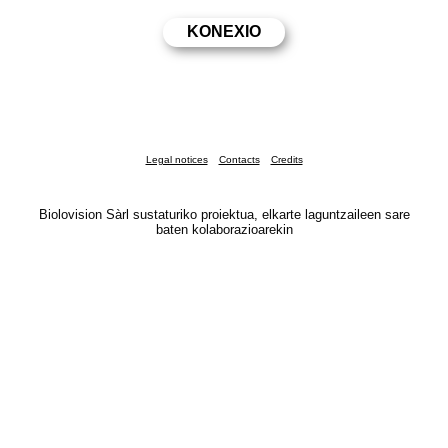
Legal notices
Contacts
Credits
Biolovision Sàrl sustaturiko proiektua, elkarte laguntzaileen sare
baten kolaborazioarekin