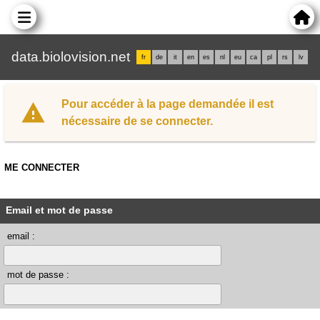
data.biolovision.net
fr
de
it
en
es
nl
eu
ca
pl
rs
lv
Pour accéder à la page demandée il est
nécessaire de se connecter.
ME CONNECTER
Email et mot de passe
email :
mot de passe :