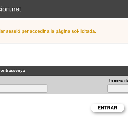
sion.net
iar sessió per accedir a la pàgina sol·licitada.
 contrassenya
La meva cla