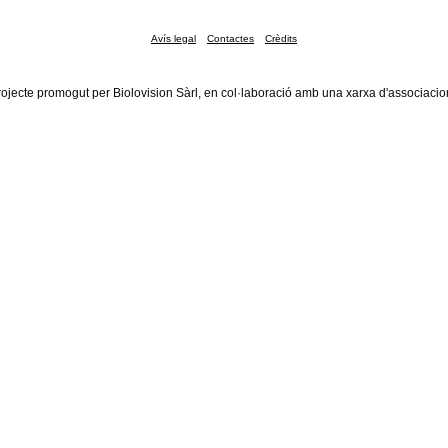
Avís legal
Contactes
Crèdits
rojecte promogut per Biolovision Sàrl, en col·laboració amb una xarxa d'associacio