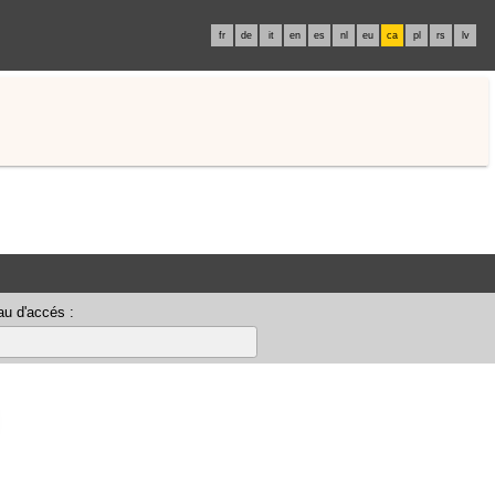
fr
de
it
en
es
nl
eu
ca
pl
rs
lv
u d'accés :