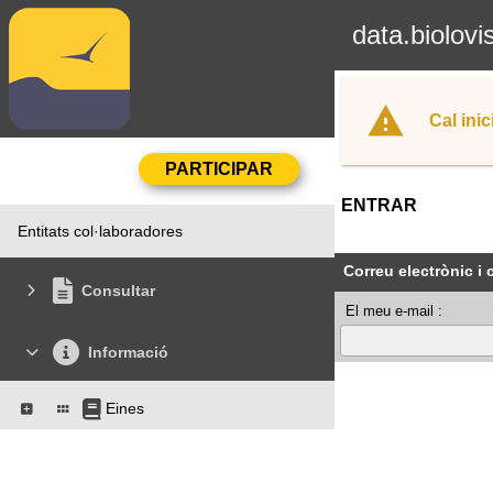
data.biolovi
Cal inic
ENTRAR
Entitats col·laboradores
Correu electrònic i
Consultar
El meu e-mail :
Informació
Eines