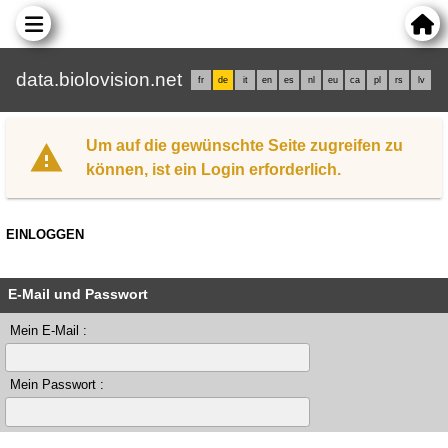
data.biolovision.net
fr
de
it
en
es
nl
eu
ca
pl
rs
lv
Um auf die gewünschte Seite zugreifen zu
können, ist ein Login erforderlich.
EINLOGGEN
E-Mail und Passwort
Mein E-Mail :
Mein Passwort :