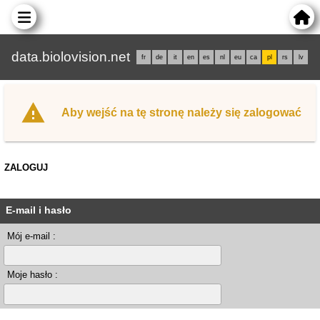
data.biolovision.net
fr
de
it
en
es
nl
eu
ca
pl
rs
lv
Aby wejść na tę stronę należy się zalogować
ZALOGUJ
E-mail i hasło
Mój e-mail :
Moje hasło :