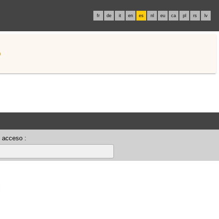
fr
de
it
en
es
nl
eu
ca
pl
rs
lv
o
 acceso :