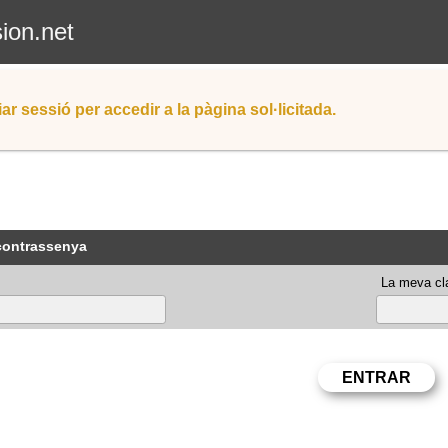
sion.net
iar sessió per accedir a la pàgina sol·licitada.
 contrassenya
La meva cla