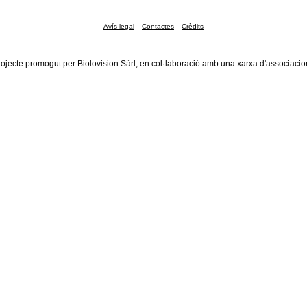
Avís legal
Contactes
Crèdits
rojecte promogut per Biolovision Sàrl, en col·laboració amb una xarxa d'associacio