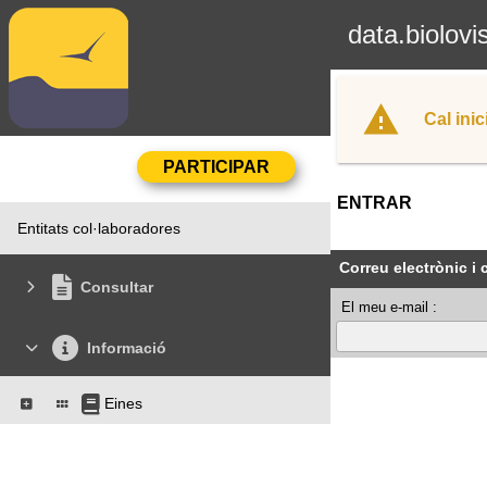
data.biolovi
Cal inic
ENTRAR
Entitats col·laboradores
Correu electrònic i
Consultar
El meu e-mail :
Informació
Eines