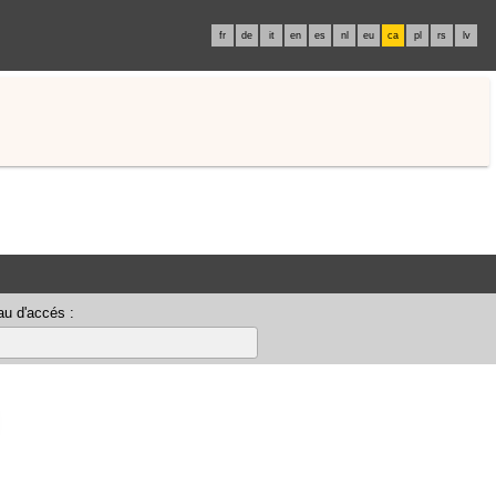
fr
de
it
en
es
nl
eu
ca
pl
rs
lv
u d'accés :