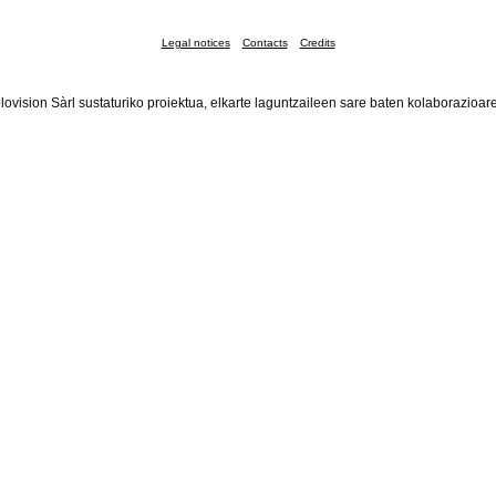
Legal notices
Contacts
Credits
lovision Sàrl sustaturiko proiektua, elkarte laguntzaileen sare baten kolaborazioar