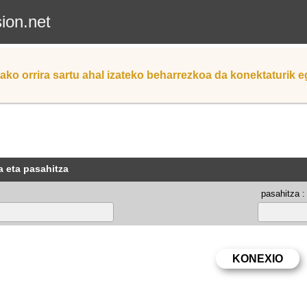
sion.net
ako orrira sartu ahal izateko beharrezkoa da konektaturik 
a eta pasahitza
pasahitza :