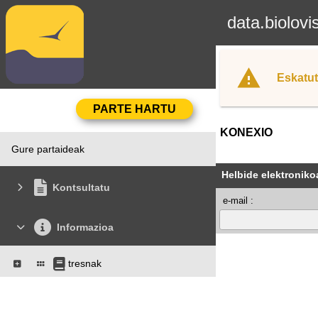
data.biolovi
Eskatut
KONEXIO
Gure partaideak
Helbide elektroniko
Kontsultatu
e-mail :
Informazioa
tresnak