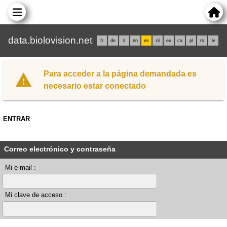
data.biolovision.net
fr
de
it
en
es
nl
eu
ca
pl
rs
lv
Para acceder a la página demandada es
necesario estar conectado
ENTRAR
Correo electrónico y contraseña
Mi e-mail :
Mi clave de acceso :