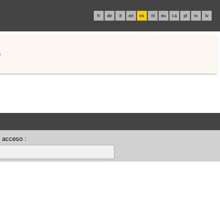
fr
de
it
en
es
nl
eu
ca
pl
rs
lv
o
 acceso :