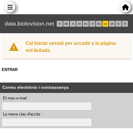
data.biolovision.net
fr
de
it
en
es
nl
eu
ca
pl
rs
lv
Cal iniciar sessió per accedir a la pàgina
sol·licitada.
ENTRAR
Correu electrònic i contrassenya
El meu e-mail :
La meva clau d'accés :