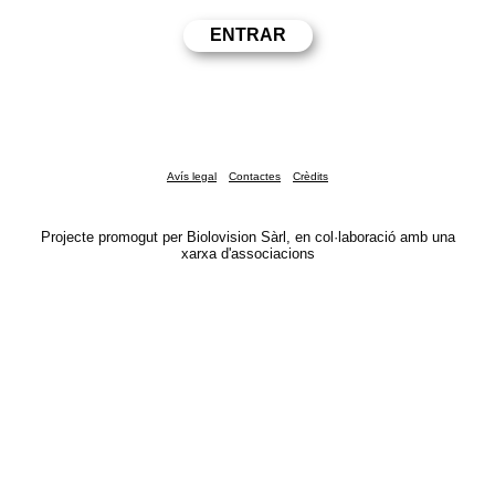
Avís legal
Contactes
Crèdits
Projecte promogut per Biolovision Sàrl, en col·laboració amb una
xarxa d'associacions