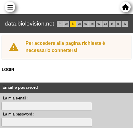
data.biolovision.net
fr
de
it
en
es
nl
eu
ca
pl
rs
lv
Per accedere alla pagina richiesta è
necessario connettersi
LOGIN
Email e password
La mia e-mail :
La mia password :