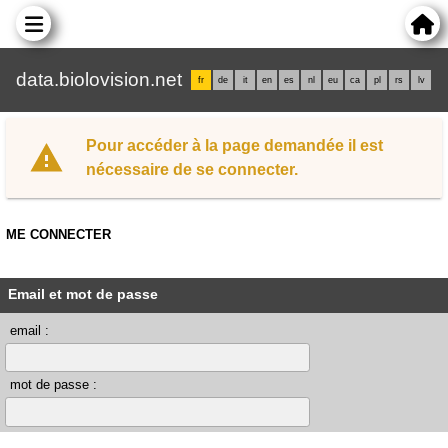
data.biolovision.net
fr
de
it
en
es
nl
eu
ca
pl
rs
lv
Pour accéder à la page demandée il est
nécessaire de se connecter.
ME CONNECTER
Email et mot de passe
email :
mot de passe :