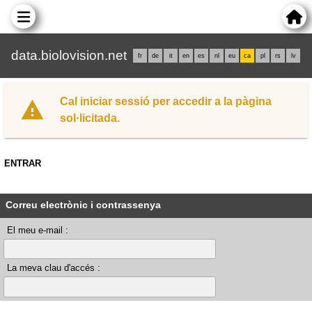
data.biolovision.net
fr
de
it
en
es
nl
eu
ca
pl
rs
lv
Cal iniciar sessió per accedir a la pàgina
sol·licitada.
ENTRAR
Correu electrònic i contrassenya
El meu e-mail :
La meva clau d'accés :