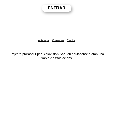
Avís legal
Contactes
Crèdits
Projecte promogut per Biolovision Sàrl, en col·laboració amb una
xarxa d'associacions