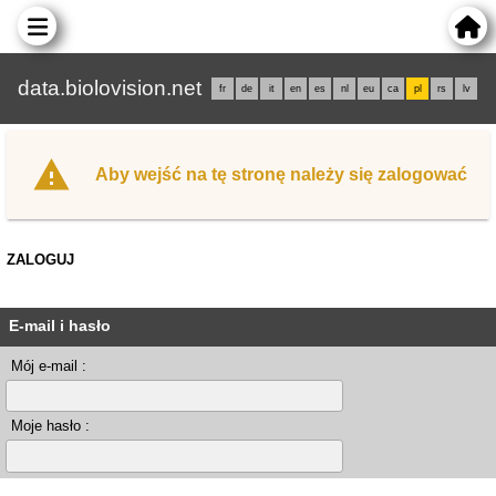
data.biolovision.net
fr
de
it
en
es
nl
eu
ca
pl
rs
lv
Aby wejść na tę stronę należy się zalogować
ZALOGUJ
E-mail i hasło
Mój e-mail :
Moje hasło :