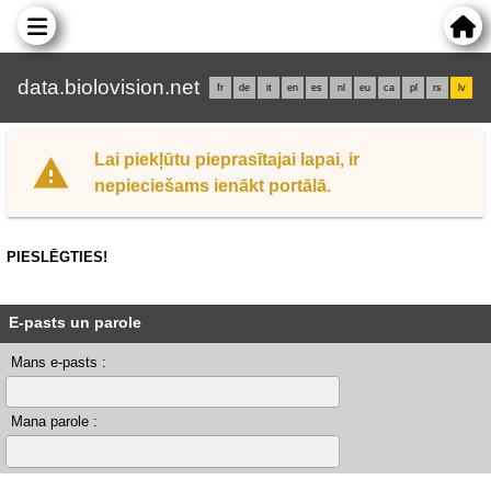
data.biolovision.net
fr
de
it
en
es
nl
eu
ca
pl
rs
lv
Lai piekļūtu pieprasītajai lapai, ir
nepieciešams ienākt portālā.
PIESLĒGTIES!
E-pasts un parole
Mans e-pasts :
Mana parole :