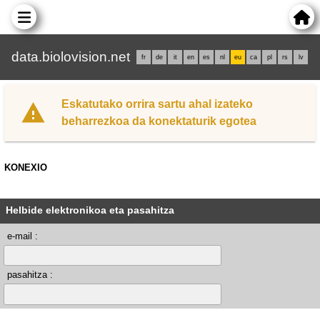
data.biolovision.net
fr
de
it
en
es
nl
eu
ca
pl
rs
lv
Eskatutako orrira sartu ahal izateko
beharrezkoa da konektaturik egotea
KONEXIO
Helbide elektronikoa eta pasahitza
e-mail :
pasahitza :