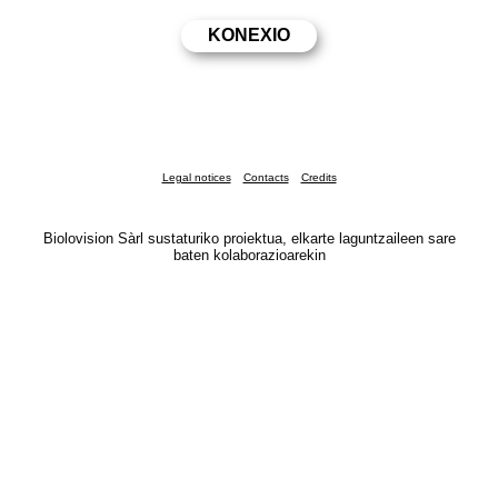
Legal notices
Contacts
Credits
Biolovision Sàrl sustaturiko proiektua, elkarte laguntzaileen sare
baten kolaborazioarekin