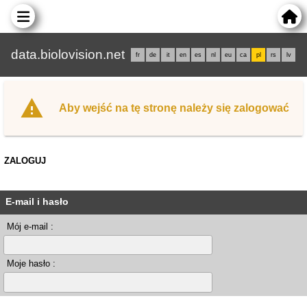
data.biolovision.net
fr
de
it
en
es
nl
eu
ca
pl
rs
lv
Aby wejść na tę stronę należy się zalogować
ZALOGUJ
E-mail i hasło
Mój e-mail :
Moje hasło :