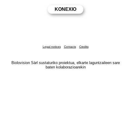
Legal notices
Contacts
Credits
Biolovision Sàrl sustaturiko proiektua, elkarte laguntzaileen sare
baten kolaborazioarekin