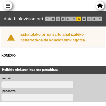
data.biolovision.net
fr
de
it
en
es
nl
eu
ca
pl
rs
lv
Eskatutako orrira sartu ahal izateko
beharrezkoa da konektaturik egotea
KONEXIO
Helbide elektronikoa eta pasahitza
e-mail :
pasahitza :