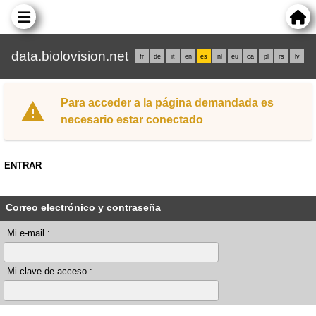
data.biolovision.net
fr
de
it
en
es
nl
eu
ca
pl
rs
lv
Para acceder a la página demandada es
necesario estar conectado
ENTRAR
Correo electrónico y contraseña
Mi e-mail :
Mi clave de acceso :