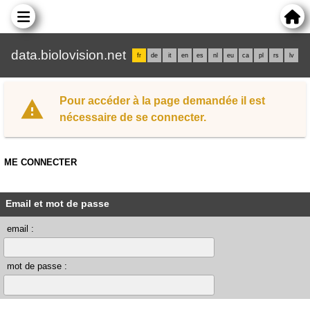
data.biolovision.net
fr
de
it
en
es
nl
eu
ca
pl
rs
lv
Pour accéder à la page demandée il est
nécessaire de se connecter.
ME CONNECTER
Email et mot de passe
email :
mot de passe :