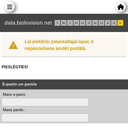
data.biolovision.net
fr
de
it
en
es
nl
eu
ca
pl
rs
lv
Lai piekļūtu pieprasītajai lapai, ir
nepieciešams ienākt portālā.
PIESLĒGTIES!
E-pasts un parole
Mans e-pasts :
Mana parole :