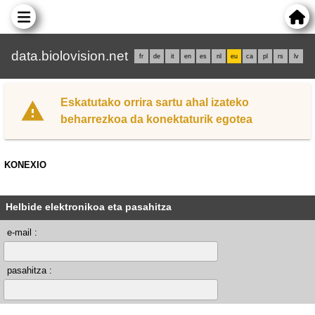
data.biolovision.net
fr
de
it
en
es
nl
eu
ca
pl
rs
lv
Eskatutako orrira sartu ahal izateko
beharrezkoa da konektaturik egotea
KONEXIO
Helbide elektronikoa eta pasahitza
e-mail :
pasahitza :