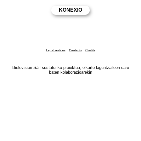
Legal notices
Contacts
Credits
Biolovision Sàrl sustaturiko proiektua, elkarte laguntzaileen sare
baten kolaborazioarekin