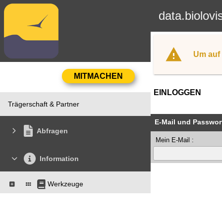
data.biolovi
Um auf 
EINLOGGEN
Trägerschaft & Partner
E-Mail und Passwor
Abfragen
Mein E-Mail :
Information
Werkzeuge