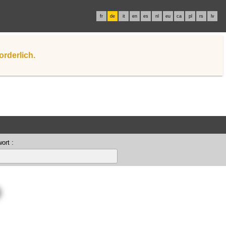
fr
de
it
en
es
nl
eu
ca
pl
rs
lv
orderlich.
ort :