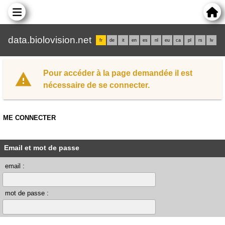
data.biolovision.net
fr
de
it
en
es
nl
eu
ca
pl
rs
lv
Pour accéder à la page demandée il est
nécessaire de se connecter.
ME CONNECTER
Email et mot de passe
email :
mot de passe :