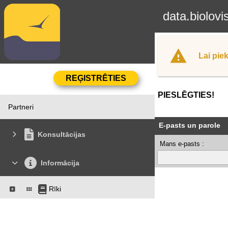
data.biolovi
Lai piek
PIESLĒGTIES!
Partneri
E-pasts un parole
Konsultācijas
Mans e-pasts :
Informācija
Rīki