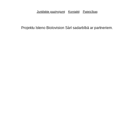
Juridiskie paziņojumi
Kontakti
Pateicības
Projektu īsteno Biolovision Sàrl sadarbībā ar partneriem.