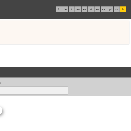
fr
de
it
en
es
nl
eu
ca
pl
rs
lv
 :