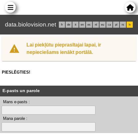
data.biolovision.net
fr
de
it
en
es
nl
eu
ca
pl
rs
lv
Lai piekļūtu pieprasītajai lapai, ir
nepieciešams ienākt portālā.
PIESLĒGTIES!
E-pasts un parole
Mans e-pasts :
Mana parole :