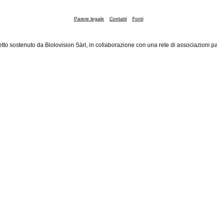
Parere legale
Contatti
Fonti
tto sostenuto da Biolovision Sàrl, in collaborazione con una rete di associazioni pa