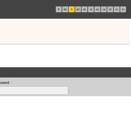
fr
de
it
en
es
nl
eu
ca
pl
rs
lv
sword :