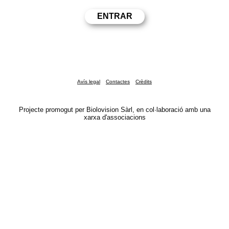
Avís legal
Contactes
Crèdits
Projecte promogut per Biolovision Sàrl, en col·laboració amb una
xarxa d'associacions