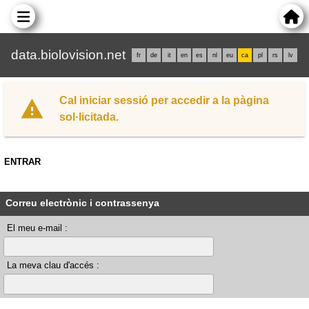
data.biolovision.net
fr
de
it
en
es
nl
eu
ca
pl
rs
lv
Cal iniciar sessió per accedir a la pàgina
sol·licitada.
ENTRAR
Correu electrònic i contrassenya
El meu e-mail :
La meva clau d'accés :